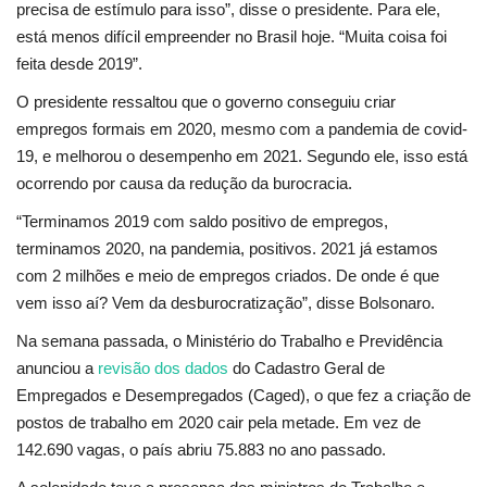
precisa de estímulo para isso”, disse o presidente. Para ele,
está menos difícil empreender no Brasil hoje. “Muita coisa foi
Saúde
feita desde 2019”.
O presidente ressaltou que o governo conseguiu criar
Economia
empregos formais em 2020, mesmo com a pandemia de covid-
19, e melhorou o desempenho em 2021. Segundo ele, isso está
Esportes
ocorrendo por causa da redução da burocracia.
Galeria
“Terminamos 2019 com saldo positivo de empregos,
terminamos 2020, na pandemia, positivos. 2021 já estamos
Veja Na Cor Escura
com 2 milhões e meio de empregos criados. De onde é que
vem isso aí? Vem da desburocratização”, disse Bolsonaro.
Na semana passada, o Ministério do Trabalho e Previdência
anunciou a
revisão dos dados
do Cadastro Geral de
Empregados e Desempregados (Caged), o que fez a criação de
postos de trabalho em 2020 cair pela metade. Em vez de
142.690 vagas, o país abriu 75.883 no ano passado.