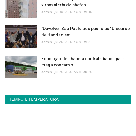
viram alerta de chefes...
admin
Jul 30, 2026
0
16
"Devolver São Paulo aos paulistas" Discurso
de Haddad em...
admin
Jul 26, 2026
0
31
Educação de Ilhabela contrata banca para
mega concurso...
admin
Jul 26, 2026
0
36
TEMPO E TEMPERATURA