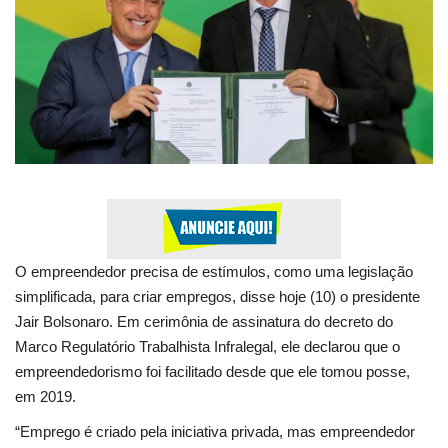
Tecnologia
Culinária
Turismo
Colunistas
Internacional
O empreendedor precisa de estímulos, como uma legislação
Brasil
simplificada, para criar empregos, disse hoje (10) o presidente
Jair Bolsonaro. Em cerimônia de assinatura do decreto do
Entretenimento
Marco Regulatório Trabalhista Infralegal, ele declarou que o
empreendedorismo foi facilitado desde que ele tomou posse,
Politica
em 2019.
“Emprego é criado pela iniciativa privada, mas empreendedor
Tecnologia