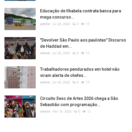
Educação de Ilhabela contrata banca para
mega concurso...
admin
Jul 26, 2026
0
13
"Devolver São Paulo aos paulistas" Discurso
de Haddad em...
admin
Jul 26, 2026
0
13
Trabalhadores pendurados em hotel não
viram alerta de chefes...
admin
Jul 30, 2026
0
13
Circuito Sesc de Artes 2026 chega a São
Sebastião com programação...
admin
Abr 16, 2026
0
12