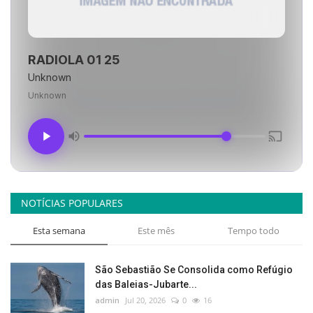
RADIOLA 01 25
Unknown
Unknown
NOTÍCIAS POPULARES
Esta semana
Este mês
Tempo todo
São Sebastião Se Consolida como Refúgio
das Baleias-Jubarte...
admin
Jul 20, 2026
0
16