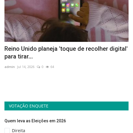
Reino Unido planeja 'toque de recolher digital'
V
para tirar...
q
admin
Jul 14, 2026
0
64
ad
o
Em
pe
VOTAÇÃO ENQUETE
Quem leva as Eleições em 2026
Direita