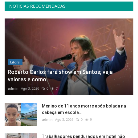
NOTÍCIAS RECOMENDADAS
Litoral
Roberto Carlos fará show em Santos; veja
valores e como...
admin
Ago 3, 2026
0
7
Menino de 11 anos morre após bolada na
cabeça em escola...
admin
Ago 3, 2026
0
9
Trabalhadores pendurados em hotel não