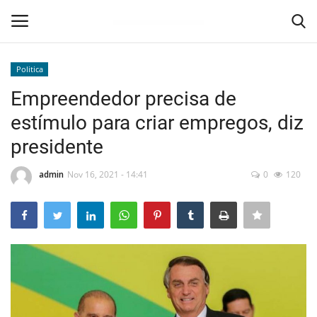
Politica
Login
Registro
Empreendedor precisa de
estímulo para criar empregos, diz
Home
presidente
Contato
admin
Nov 16, 2021 - 14:41
0
120
Litoral
São Sebastião
Bertioga
Alto Tietê