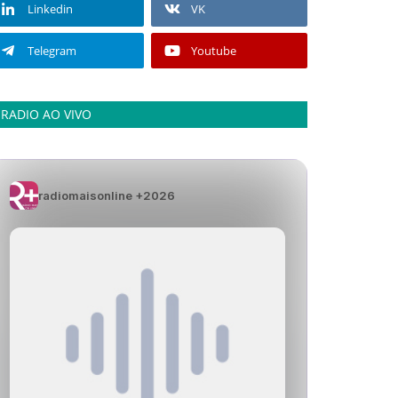
Linkedin
VK
Telegram
Youtube
RADIO AO VIVO
radiomaisonline +2026