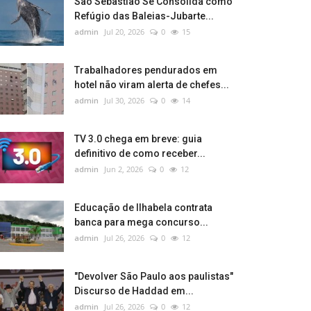
São Sebastião Se Consolida como
Refúgio das Baleias-Jubarte...
admin
Jul 20, 2026
0
15
Trabalhadores pendurados em
hotel não viram alerta de chefes...
admin
Jul 30, 2026
0
14
TV 3.0 chega em breve: guia
definitivo de como receber...
admin
Jun 2, 2026
0
12
Educação de Ilhabela contrata
banca para mega concurso...
admin
Jul 26, 2026
0
12
"Devolver São Paulo aos paulistas"
Discurso de Haddad em...
admin
Jul 26, 2026
0
12