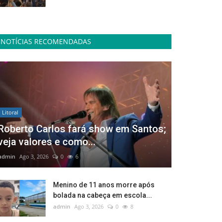
NOTÍCIAS RECOMENDADAS
Litoral
Roberto Carlos fará show em Santos;
veja valores e como...
admin
Ago 3, 2026
0
6
Menino de 11 anos morre após
bolada na cabeça em escola...
admin
Ago 3, 2026
0
8