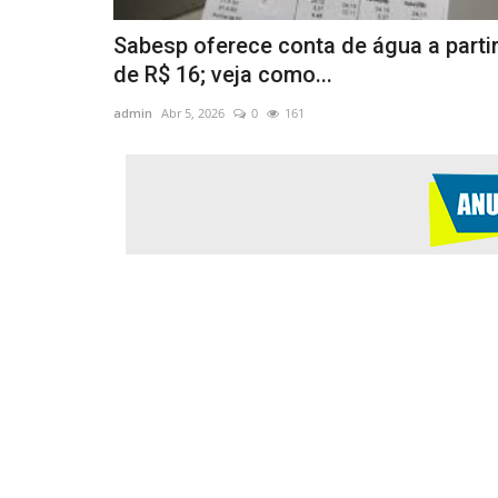
Sabesp oferece conta de água a parti
de R$ 16; veja como...
admin
Abr 5, 2026
0
161