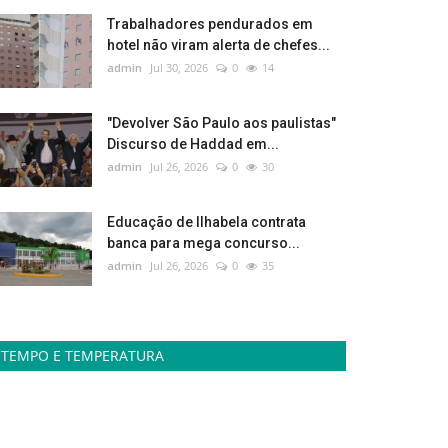
Trabalhadores pendurados em
hotel não viram alerta de chefes...
admin
Jul 30, 2026
0
14
"Devolver São Paulo aos paulistas"
Discurso de Haddad em...
admin
Jul 26, 2026
0
30
Educação de Ilhabela contrata
banca para mega concurso...
admin
Jul 26, 2026
0
35
TEMPO E TEMPERATURA