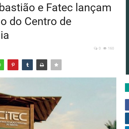
ebastião e Fatec lançam
ão do Centro de
ia
0
160