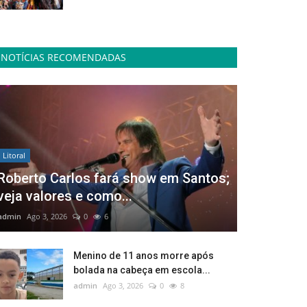
NOTÍCIAS RECOMENDADAS
Litoral
Roberto Carlos fará show em Santos;
veja valores e como...
admin
Ago 3, 2026
0
6
Menino de 11 anos morre após
bolada na cabeça em escola...
admin
Ago 3, 2026
0
8