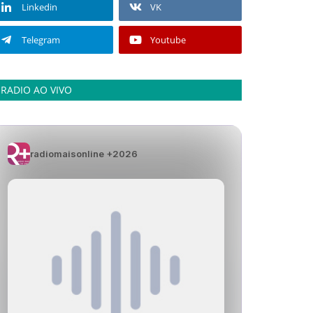
Linkedin
VK
Telegram
Youtube
RADIO AO VIVO
radiomaisonline +2026