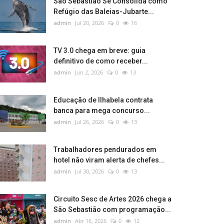
São Sebastião Se Consolida como
Refúgio das Baleias-Jubarte...
admin
Jul 20, 2026
0
16
TV 3.0 chega em breve: guia
definitivo de como receber...
admin
Jun 2, 2026
0
13
Educação de Ilhabela contrata
banca para mega concurso...
admin
Jul 26, 2026
0
13
Trabalhadores pendurados em
hotel não viram alerta de chefes...
admin
Jul 30, 2026
0
13
Circuito Sesc de Artes 2026 chega a
São Sebastião com programação...
admin
Abr 16, 2026
0
12