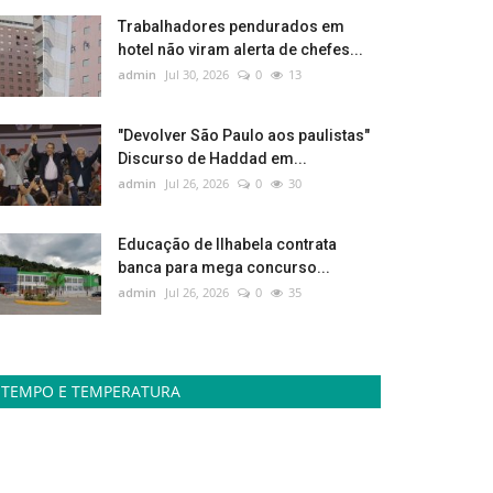
Trabalhadores pendurados em
hotel não viram alerta de chefes...
admin
Jul 30, 2026
0
13
"Devolver São Paulo aos paulistas"
Discurso de Haddad em...
admin
Jul 26, 2026
0
30
Educação de Ilhabela contrata
banca para mega concurso...
admin
Jul 26, 2026
0
35
TEMPO E TEMPERATURA