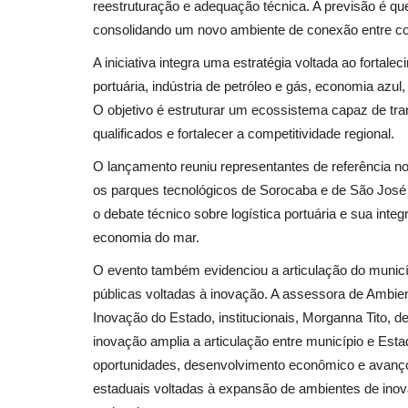
reestruturação e adequação técnica. A previsão é q
consolidando um novo ambiente de conexão entre co
A iniciativa integra uma estratégia voltada ao fortal
portuária, indústria de petróleo e gás, economia azul,
O objetivo é estruturar um ecossistema capaz de tr
qualificados e fortalecer a competitividade regional.
O lançamento reuniu representantes de referência n
os parques tecnológicos de Sorocaba e de São Jos
o debate técnico sobre logística portuária e sua in
economia do mar.
O evento também evidenciou a articulação do municí
públicas voltadas à inovação. A assessora de Ambien
Inovação do Estado, institucionais, Morganna Tito, de
inovação amplia a articulação entre município e Est
oportunidades, desenvolvimento econômico e avanço te
estaduais voltadas à expansão de ambientes de inov