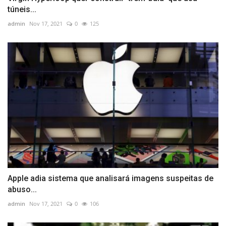
túneis...
admin
Nov 17, 2021
0
125
Apple adia sistema que analisará imagens suspeitas de
abuso...
admin
Nov 17, 2021
0
106