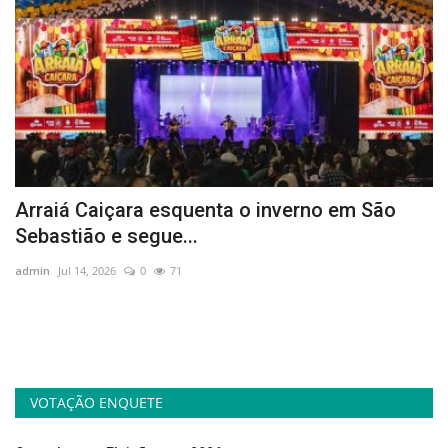
Arraiá Caiçara esquenta o inverno em São
F
Sebastião e segue...
t
admin
Jul 14, 2026
0
71
ad
VOTAÇÃO ENQUETE