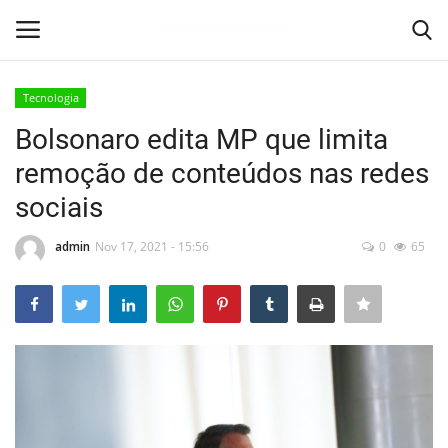
Tecnologia
Login
Registro
Bolsonaro edita MP que limita
remoção de conteúdos nas redes
Home
sociais
Contato
admin
Nov 17, 2021 - 15:56
0
65
Litoral
São Sebastião
Bertioga
Alto Tietê