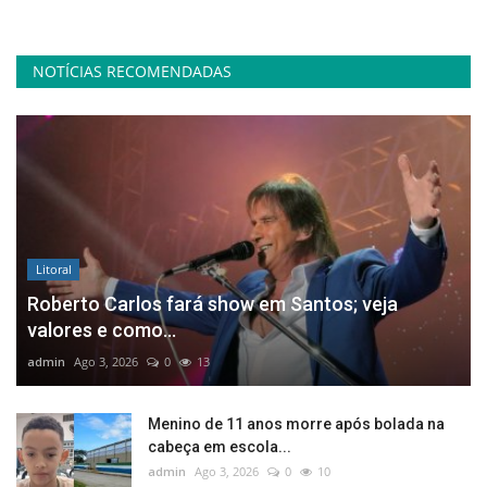
NOTÍCIAS RECOMENDADAS
Litoral
Roberto Carlos fará show em Santos; veja
valores e como...
admin
Ago 3, 2026
0
13
Menino de 11 anos morre após bolada na
cabeça em escola...
admin
Ago 3, 2026
0
10