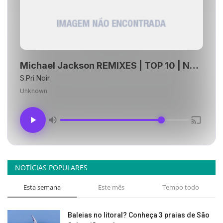
Michael Jackson REMIXES | TOP 10 | No Comando das Mixagens DJ Edy Mix
S.Pri Noir
Unknown
NOTÍCIAS POPULARES
Esta semana
Este mês
Tempo todo
Baleias no litoral? Conheça 3 praias de São