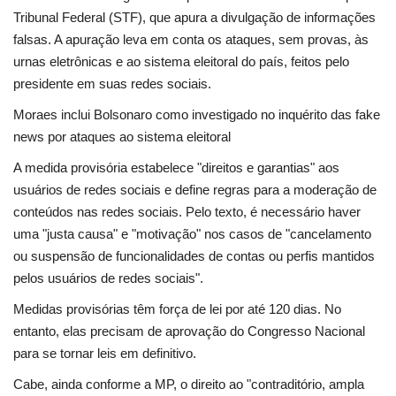
Tribunal Federal (STF), que apura a divulgação de informações
falsas. A apuração leva em conta os ataques, sem provas, às
Saúde
urnas eletrônicas e ao sistema eleitoral do país, feitos pelo
presidente em suas redes sociais.
Economia
Moraes inclui Bolsonaro como investigado no inquérito das fake
Esportes
news por ataques ao sistema eleitoral
A medida provisória estabelece "direitos e garantias" aos
Galeria
usuários de redes sociais e define regras para a moderação de
conteúdos nas redes sociais. Pelo texto, é necessário haver
Veja Na Cor Escura
uma "justa causa" e "motivação" nos casos de "cancelamento
ou suspensão de funcionalidades de contas ou perfis mantidos
pelos usuários de redes sociais".
Medidas provisórias têm força de lei por até 120 dias. No
entanto, elas precisam de aprovação do Congresso Nacional
para se tornar leis em definitivo.
Cabe, ainda conforme a MP, o direito ao "contraditório, ampla