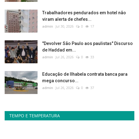
Trabalhadores pendurados em hotel não
viram alerta de chefes...
admin
Jul 30, 2026
0
17
"Devolver São Paulo aos paulistas" Discurso
de Haddad em...
admin
Jul 26, 2026
0
33
Educação de Ilhabela contrata banca para
mega concurso...
admin
Jul 26, 2026
0
37
TEMPO E TEMPERATURA