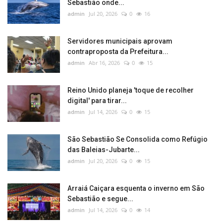
Sebastião onde...
admin
Jul 20, 2026
0
16
Servidores municipais aprovam
contraproposta da Prefeitura...
admin
Abr 16, 2026
0
15
Reino Unido planeja 'toque de recolher
digital' para tirar...
admin
Jul 14, 2026
0
15
São Sebastião Se Consolida como Refúgio
das Baleias-Jubarte...
admin
Jul 20, 2026
0
15
Arraiá Caiçara esquenta o inverno em São
Sebastião e segue...
admin
Jul 14, 2026
0
14